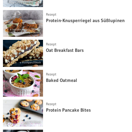
Unzer Verlag / Brinkop, Maria
Rezept
Protein-Knusperriegel aus Süßlupinen
© seasons.agency / Gräfe &
Unzer Verlag / Kramp + Gölling
Rezept
Oat Breakfast Bars
© mustipan/iStock
Rezept
Baked Oatmeal
© zefirchik06/iStock
Rezept
Protein Pancake Bites
© ASIFE/iStock