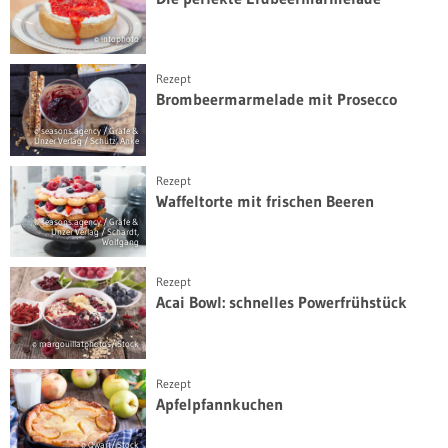
© intophoto
Rezept
Brombeermarmelade mit Prosecco
© seasons.agency / Gräfe &
Unzer Verlag / Schütz, Anke
Rezept
Waffeltorte mit frischen Beeren
© seasons.agency / Gräfe &
Unzer Verlag / Schardt,
Wolfgang
Rezept
Acai Bowl: schnelles Powerfrühstück
© margouillatphotos/iStock
Rezept
Apfelpfannkuchen
© Qwart/iStock