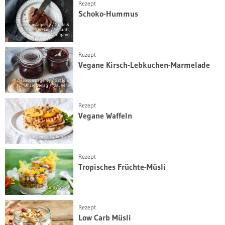
Rezept
Schoko-Hummus
© seasons.agency / Gräfe &
Unzer Verlag / Schardt,
Wolfgang
Rezept
Vegane Kirsch-Lebkuchen-Marmelade
© seasons.agency / Gräfe &
Unzer Verlag / Riis, René
Rezept
Vegane Waffeln
© Kitchen Girls/ Intosite
Rezept
Tropisches Früchte-Müsli
© Sarsmis/iStock
Rezept
Low Carb Müsli