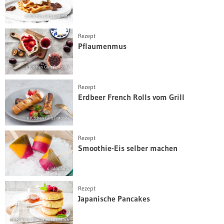
© Kitchen Girls/ intosite
Rezept
Pflaumenmus
© Kitchen Girls/ intosite
Rezept
Erdbeer French Rolls vom Grill
© Kitchen Girls/intosite
Rezept
Smoothie-Eis selber machen
© intophoto
Rezept
Japanische Pancakes
© Rimma_Bondarenko/iStock