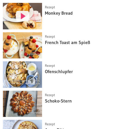
Rezept
Monkey Bread
©
Rezept
French Toast am Spieß
© intophoto
Rezept
Ofenschlupfer
© seasons.agency / Gräfe &
Unzer Verlag / Hoersch, Julia
Rezept
Schoko-Stern
© intophoto
Rezept