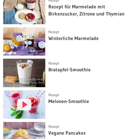
Rezept
Rezept für Marmelade mit
Birkenzucker, Zitrone und Thymian
© intophoto
Rezept
Winterliche Marmelade
© intophoto
Rezept
Bratapfel-Smoothie
© seasons.agency / Gräfe &
Unzer Verlag / Rynio, Jörn
Rezept
Melonen-Smoothie
©
Rezept
Vegane Pancakes