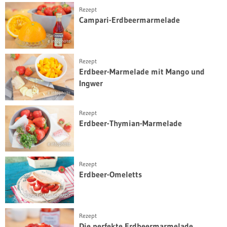
Rezept
Campari-Erdbeermarmelade
© intophoto
Rezept
Erdbeer-Marmelade mit Mango und
Ingwer
© intophoto
Rezept
Erdbeer-Thymian-Marmelade
© intophoto
Rezept
Erdbeer-Omeletts
© WOLFGANG SCHARDT
Rezept
Die perfekte Erdbeermarmelade