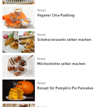
© intophoto
Rezept
Veganer Chia-Pudding
© intophoto
Rezept
Schokocroissants selber machen
© Nina Korte
Rezept
Milchschnitte selber machen
© seasons.agency / Gräfe &
Unzer Verlag / Juni
Rezept
Rezept für Pumpkin Pie Pancakes
© intophoto