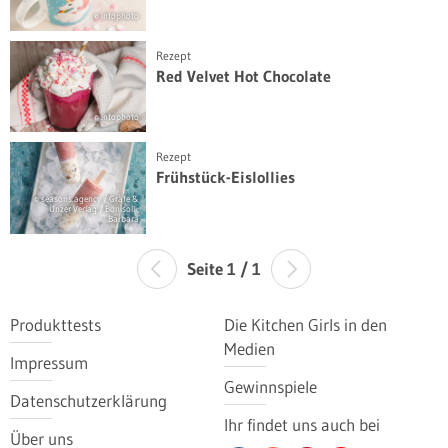
© intophoto
Rezept
Red Velvet Hot Chocolate
© intophoto
Rezept
Frühstück-Eislollies
© seasons.agency / Gräfe &
Unzer Verlag / Bonisolli,
Barbara
Seite 1 / 1
Produkttests
Die Kitchen Girls in den
Medien
Impressum
Gewinnspiele
Datenschutzerklärung
Ihr findet uns auch bei
Über uns