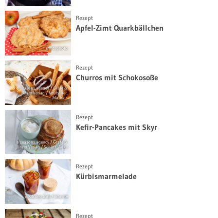
Rezept
Apfel-Zimt Quarkbällchen
© intophoto
Rezept
Churros mit Schokosoße
© seasons.agency / Gräfe &
Unzer Verlag / Neubauer,
Mathias
Rezept
Kefir-Pancakes mit Skyr
© seasons.agency / Gräfe &
Unzer Verlag / Schütz, Anke
Rezept
Kürbismarmelade
© Kitchen Girls/ intosite
Rezept