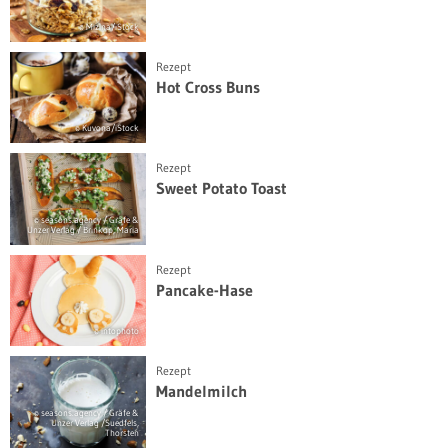
© Mizina/iStock
Rezept
Hot Cross Buns
© Kuvona/iStock
Rezept
Sweet Potato Toast
© seasons.agency / Gräfe &
Unzer Verlag / Brinkop, Maria
Rezept
Pancake-Hase
© intophoto
Rezept
Mandelmilch
© seasons.agency / Gräfe &
Unzer Verlag /Suedfels,
Thorsten