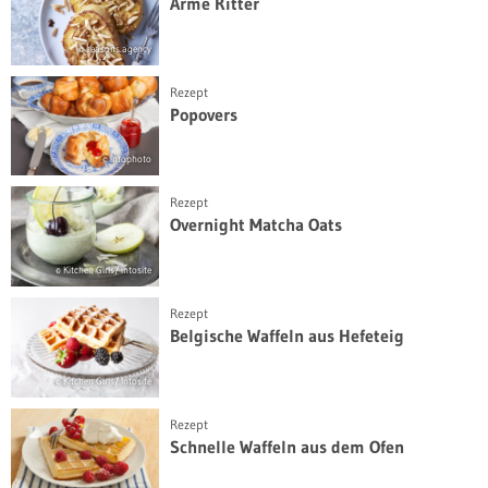
Arme Ritter
© seasons.agency
Rezept
Popovers
© intophoto
Rezept
Overnight Matcha Oats
© Kitchen Girls/ intosite
Rezept
Belgische Waffeln aus Hefeteig
© Kitchen Girls/ Intosite
Rezept
Schnelle Waffeln aus dem Ofen