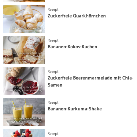
Rezept
Zuckerfreie Quarkhörnchen
© MarinaParshina/iStock
Rezept
Bananen-Kokos-Kuchen
© seasons.agency / Gräfe &
Unzer Verlag /
Grossmann.Schuerle
Rezept
Zuckerfreie Beerenmarmelade mit Chia-
Samen
© seasons.agency / Gräfe &
Unzer Verlag / Kramp + Gölling
Rezept
Bananen-Kurkuma-Shake
© seasons.agency / Gräfe &
Unzer Verlag / Kramp + Gölling
Rezept