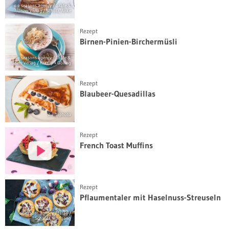
© © seasons.agency / Gräfe &
Unzer Verlag / Schütz, Anke
Rezept
Birnen-Pinien-Birchermüsli
© seasons.agency / Gräfe &
Unzer Verlag / Kramp + Gölling
Rezept
Blaubeer-Quesadillas
© intophoto
Rezept
French Toast Muffins
©
Rezept
Pflaumentaler mit Haselnuss-Streuseln
© seasons.agency / Jalag /
Schardt, Wolfgang