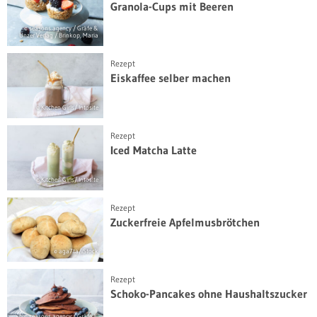
Granola-Cups mit Beeren
© seasons.agency / Gräfe &
Unzer Verlag / Brinkop, Maria
Rezept
Eiskaffee selber machen
© Kitchen Girls/ Intosite
Rezept
Iced Matcha Latte
© Kitchen Girls/ Intosite
Rezept
Zuckerfreie Apfelmusbrötchen
© aga7ta/iStock
Rezept
Schoko-Pancakes ohne Haushaltszucker
© © seasons.agency / Gräfe &