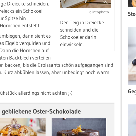
ige Dreiecke schneiden.
reiecks ein Schokoei
© intophoto
Sto
ur Spitze hin
Den Teig in Dreiecke
 Hörnchen entsteht.
schneiden und die
umbiegen, dann sieht es
Schokoeier darin
as Eigelb verquirlen und
einwickeln.
 Dann die Hörnchen auf
ten Backblech verteilen
en backen, bis die Croissants schön aufgegangen sind
. Kurz abkühlen lassen, aber unbedingt noch warm
Geg
rühstück allerdings nicht achten ;-)
g gebliebene Oster-Schokolade