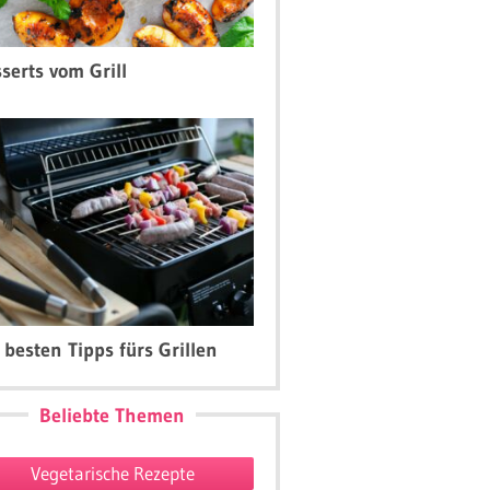
serts vom Grill
 besten Tipps fürs Grillen
Beliebte Themen
Vegetarische Rezepte