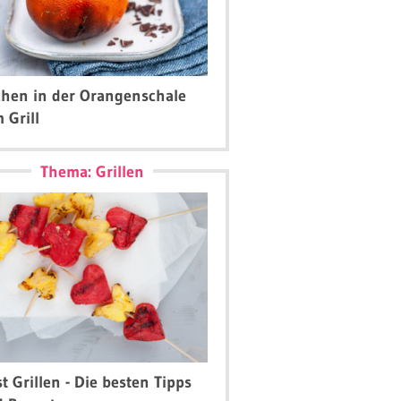
Gebäck
Schnell und einfach
Schnell und einfach
hen in der Orangenschale
it
Cheesecake-Pops mit
Schoko-Cupcake
 Grill
ße
Schokolade
Thema: Grillen
t Grillen - Die besten Tipps