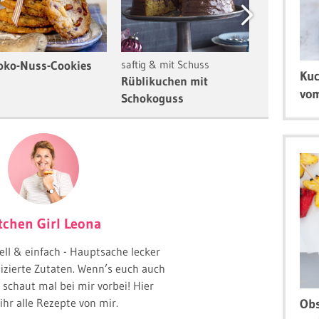
Next
oko-Nuss-Cookies
saftig & mit Schuss
Frittiertes 
Kuc
Rüblikuchen mit
Churros m
vom
Schokoguss
Schokoso
tchen Girl Leona
ell & einfach - Hauptsache lecker
zierte Zutaten. Wenn’s euch auch
 schaut mal bei mir vorbei! Hier
 ihr alle Rezepte von mir.
Obs