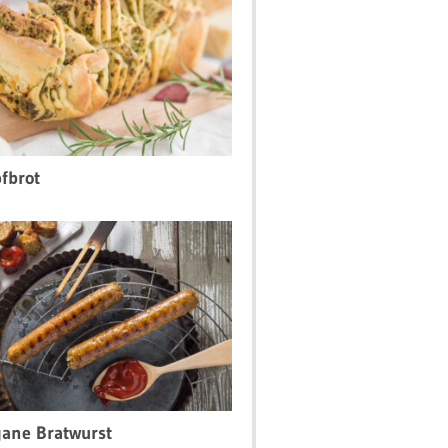
fbrot
ane Bratwurst