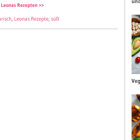
un
 Leonas Rezepten
arisch
Leonas Rezepte
süß
Veg