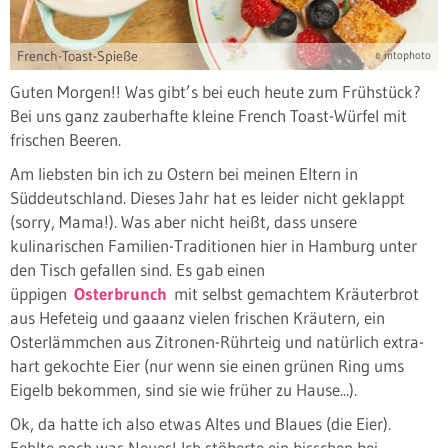
French-Toast-Spieße
© intophoto
Guten Morgen!! Was gibt’s bei euch heute zum Frühstück?
Bei uns ganz zauberhafte kleine French Toast-Würfel mit
frischen Beeren.
Am liebsten bin ich zu Ostern bei meinen Eltern in
Süddeutschland. Dieses Jahr hat es leider nicht geklappt
(sorry, Mama!). Was aber nicht heißt, dass unsere
kulinarischen Familien-Traditionen hier in Hamburg unter
den Tisch gefallen sind. Es gab einen
üppigen
Osterbrunch
mit selbst gemachtem Kräuterbrot
aus Hefeteig und gaaanz vielen frischen Kräutern, ein
Osterlämmchen aus Zitronen-Rührteig und natürlich extra-
hart gekochte Eier (nur wenn sie einen grünen Ring ums
Eigelb bekommen, sind sie wie früher zu Hause...).
Ok, da hatte ich also etwas Altes und Blaues (die Eier).
Fehlte noch was Neues! Ich stöberte ein bisschen bei