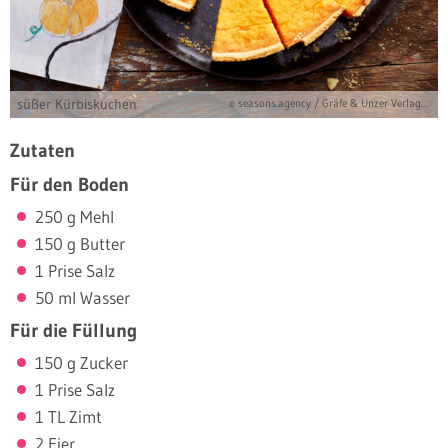
süßer Kürbiskuchen
© seasons.agency / Gräfe & Unzer Verlag / Einwanger, Klaus-Maria
Zutaten
Für den Boden
250 g Mehl
150 g Butter
1 Prise Salz
50 ml Wasser
Für die Füllung
150 g Zucker
1 Prise Salz
1 TL Zimt
2 Eier