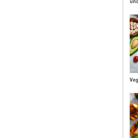
un
Veg