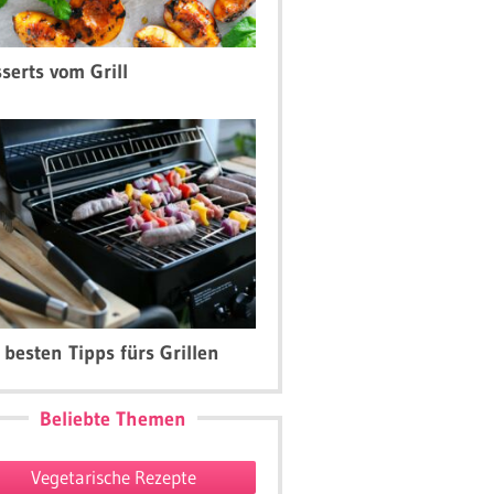
serts vom Grill
 besten Tipps fürs Grillen
Beliebte Themen
Vegetarische Rezepte