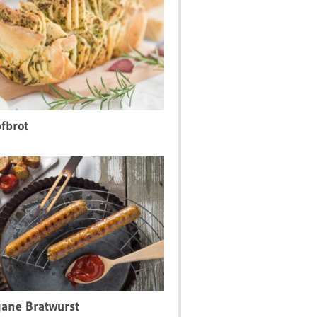
fbrot
ane Bratwurst