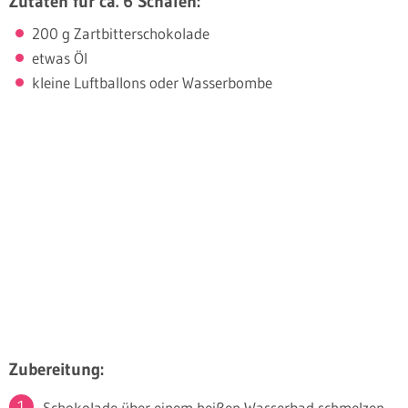
Zutaten für ca. 6 Schalen:
200 g Zartbitterschokolade
etwas Öl
kleine Luftballons oder Wasserbombe
Zubereitung:
Schokolade über einem heißen Wasserbad schmelzen.