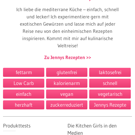
Ich liebe die mediterrane Küche – einfach, schnell
und lecker! Ich experimentiere gern mit
exotischen Gewürzen und lasse mich auf jeder
Reise neu von den einheimischen Rezepten
inspirieren. Kommt mit mir auf kulinarische
Weltreise!
Zu Jennys Rezepten
fettarm
glutenfrei
laktosefrei
Low Carb
kalorienarm
schnell
einfach
vegan
vegetarisch
herzhaft
zuckerreduziert
Jennys Rezepte
Produkttests
Die Kitchen Girls in den
Medien