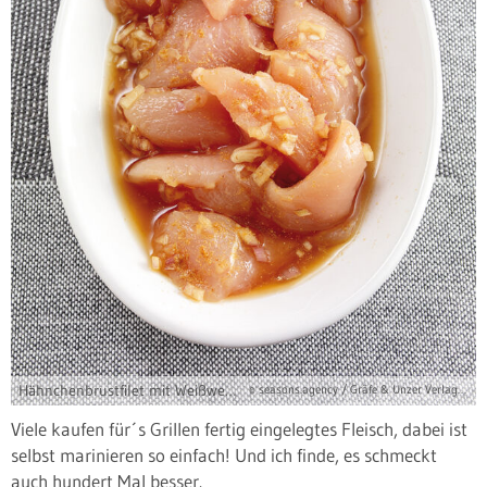
Hähnchenbrustfilet mit Weißwein-Soja-Marinade
© seasons.agency / Gräfe & Unzer Verlag / Einwanger, Klaus-Maria
Viele kaufen für´s Grillen fertig eingelegtes Fleisch, dabei ist
selbst marinieren so einfach! Und ich finde, es schmeckt
auch hundert Mal besser.