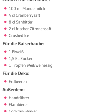
100 ml Mandelmilch
4 cl Cranberrysaft
8 cl Sanbittèr
2 cl frischer Zitronensaft
Crushed Ice
Für die Baiserhaube:
1 Eiweiß
1,5 EL Zucker
1 Tropfen Weißweinessig
Für die Deko:
Erdbeeren
Außerdem:
Handrührer
Flambierer
Cocktail-Shaker