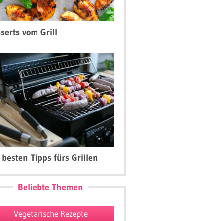
Dessert
Lecker asiatisch
Würzig scharf
rger
Bao Bun Burger mit
Bacon Jam Burge
serts vom Grill
Pulled Chicken
 besten Tipps fürs Grillen
Beliebte Themen
Vegetarische Rezepte