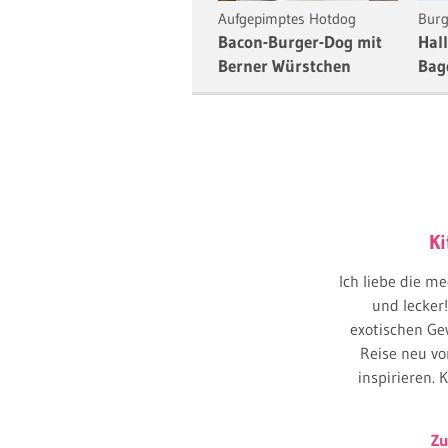
Würzig scharf
Aufgepimptes Hotdog
Burg
Bacon Jam Burger
Bacon-Burger-Dog mit
Hal
Berner Würstchen
Bag
Ki
Ich liebe die me
und lecker
exotischen Ge
Reise neu v
inspirieren.
Zu