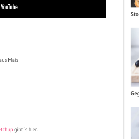
Sto
aus Mais
Geg
etchup
gibt´s hier.