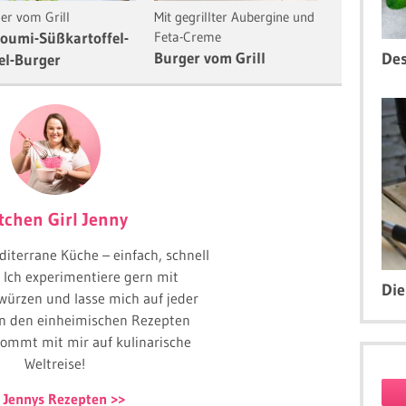
er vom Grill
Mit gegrillter Aubergine und
Burger als 
loumi-Süßkartoffel-
Feta-Creme
Beeren-Bu
Burger vom Grill
Des
el-Burger
tchen Girl Jenny
diterrane Küche – einfach, schnell
! Ich experimentiere gern mit
Die
würzen und lasse mich auf jeder
on den einheimischen Rezepten
 Kommt mit mir auf kulinarische
Weltreise!
 Jennys Rezepten