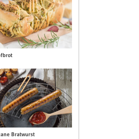
fbrot
ane Bratwurst