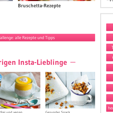
Bruschetta-Rezepte
allenge: alle Rezepte und Tipps
igen Insta-Lieblinge
© seasons.agency / Gräfe & Unzer Verlag /
© intophoto
mona binner PHOTOGRAPHIE
he
frei und vegan
Gesunder Snack