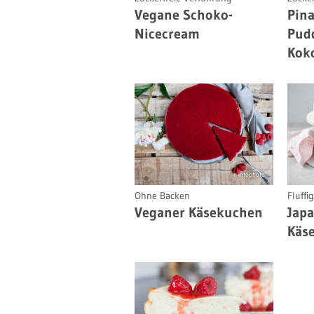
Vegane Schoko-
Pina
Nicecream
Pud
Kok
© intophoto
Ohne Backen
Fluffi
Veganer Käsekuchen
Japa
Käs