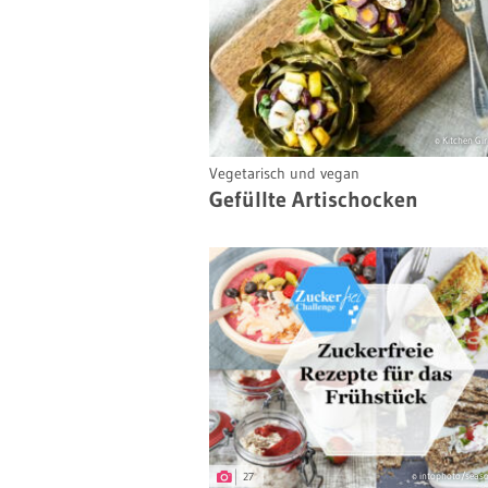
© Kitchen Girl
Vegetarisch und vegan
Gefüllte Artischocken
27
© intophoto/seas