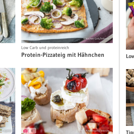
s/ intosite
© Kitchen Girls/intosite
Low Carb und proteinreich
Protein-Pizzateig mit Hähnchen
Low
8
Tip
ons.agency
© Kitchengirls/ Intosite