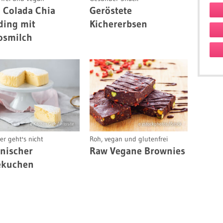
 Colada Chia
Geröstete
ding mit
Kichererbsen
osmilch
© Kitchen Girls/ intosite
© zstockphotos/iStock
ger geht's nicht
Roh, vegan und glutenfrei
nischer
Raw Vegane Brownies
ekuchen