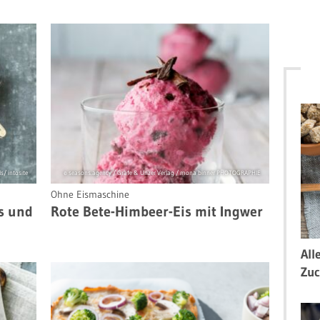
s/ intosite
© seasons.agency / Gräfe & Unzer Verlag / mona binner PHOTOGRAPHIE
Ohne Eismaschine
s und
Rote Bete-Himbeer-Eis mit Ingwer
All
Zuc