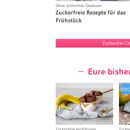
Ohne schlechtes Gewissen
Zuckerfreie Rezepte für das
Frühstück
Zuckerfrei-Ch
Eure bisher
© Kitchen Girls/ intosite
Zuckerfreie Verführung
Zucker