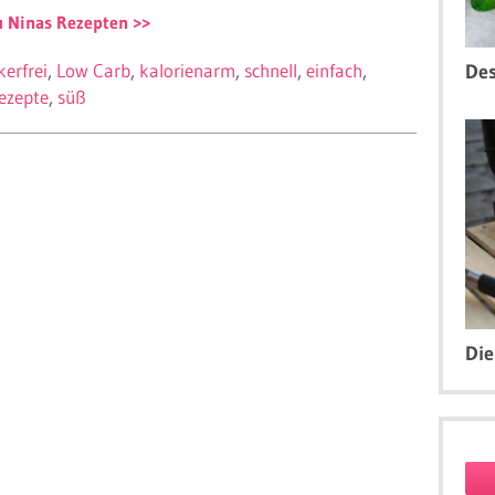
u Ninas Rezepten
kerfrei
Low Carb
kalorienarm
schnell
einfach
Des
ezepte
süß
Die