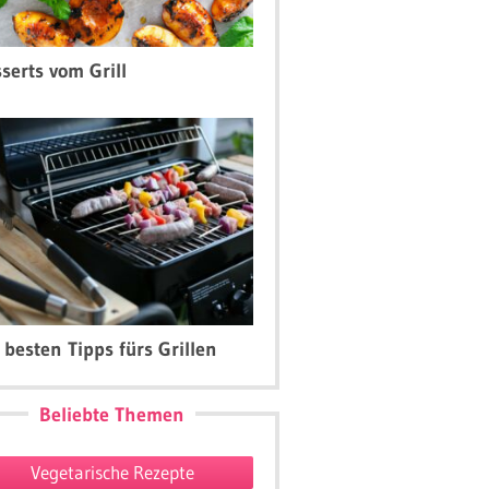
serts vom Grill
 besten Tipps fürs Grillen
Beliebte Themen
Vegetarische Rezepte