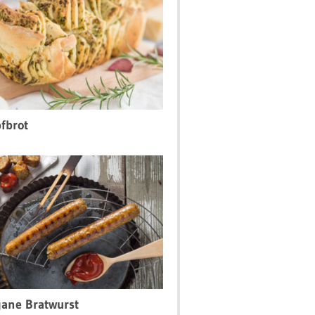
fbrot
ane Bratwurst