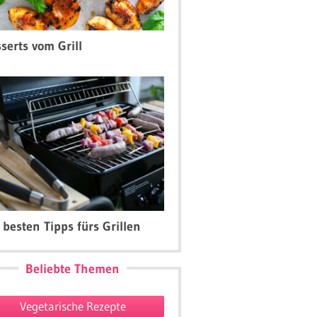
serts vom Grill
 besten Tipps fürs Grillen
Beliebte Themen
Vegetarische Rezepte