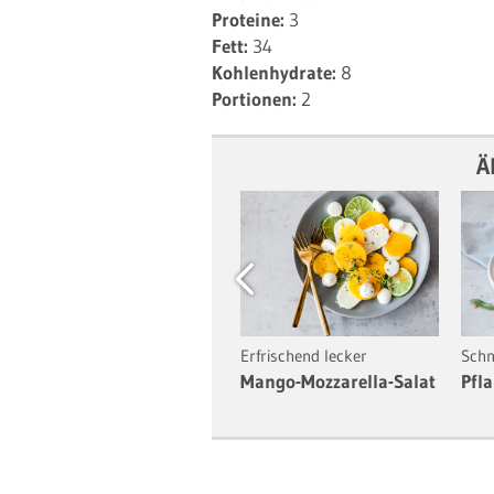
Proteine:
3
Fett:
34
Kohlenhydrate:
8
Portionen:
2
Ä
Previous
Schnell und einfach
Erfrischend lecker
Schn
Obst-Carpaccio aus
Mango-Mozzarella-Salat
Pfl
Zitrusfrüchten