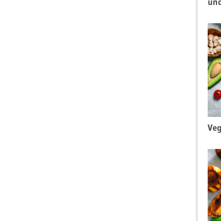
un
Veg