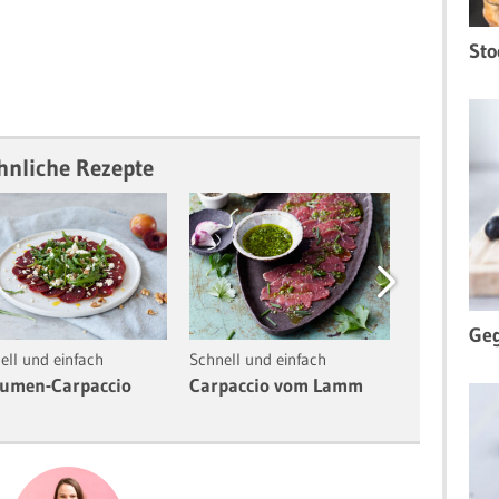
Sto
hnliche Rezepte
Next
Geg
ell und einfach
Schnell und einfach
Schnell und 
aumen-Carpaccio
Carpaccio vom Lamm
Obst-Carp
Zitrusfrüc