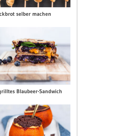
ckbrot selber machen
rilltes Blaubeer-Sandwich
einfach
Erfrischend lecker
Schnell und einfach
accio aus
Mango-Mozzarella-Salat
Pflaumen-Carpac
hten