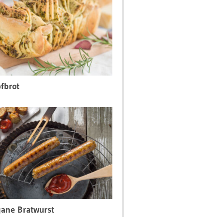
fbrot
ane Bratwurst