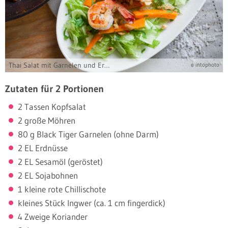
Thai Salat mit Garnelen und Erdnüssen
© intophoto
Zutaten für 2 Portionen
2 Tassen Kopfsalat
2 große Möhren
80 g Black Tiger Garnelen (ohne Darm)
2 EL Erdnüsse
2 EL Sesamöl (geröstet)
2 EL Sojabohnen
1 kleine rote Chillischote
kleines Stück Ingwer (ca. 1 cm fingerdick)
4 Zweige Koriander