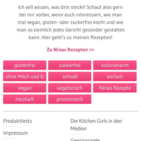
Ich will wissen, was drin steckt! Schaut also gern
bei mir vorbei, wenn euch interessiert, wie man
mal vegan, gluten- oder zuckerfrei kocht und wie
man so ziemlich jedes Gericht gesünder gestalten
kann. Hier geht’s zu meinen Rezepten!
Zu Ninas Rezepten
glutenfrei
zuckerfrei
kalorienarm
ohne Milch und Ei
schnell
einfach
vegan
vegetarisch
Ninas Rezepte
herzhaft
proteinreich
Produkttests
Die Kitchen Girls in den
Medien
Impressum
Gewinnspiele