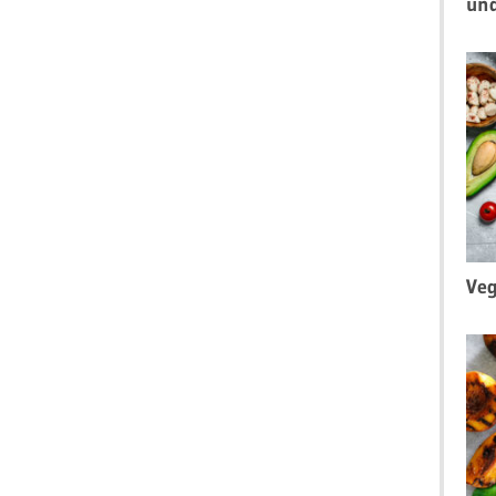
un
Veg