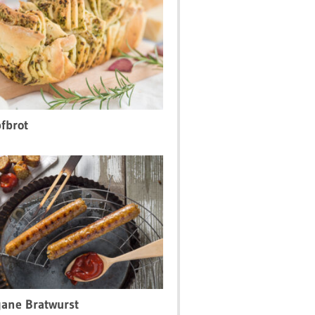
fbrot
ane Bratwurst