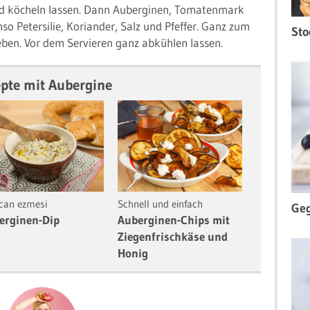
nd köcheln lassen. Dann Auberginen, Tomatenmark
so Petersilie, Koriander, Salz und Pfeffer. Ganz zum
Sto
en. Vor dem Servieren ganz abkühlen lassen.
pte mit Aubergine
ıcan ezmesi
Schnell und einfach
Geg
erginen-Dip
Auberginen-Chips mit
Ziegenfrischkäse und
Honig