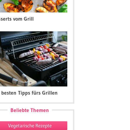
serts vom Grill
 besten Tipps fürs Grillen
Beliebte Themen
Vegetarische Rezepte