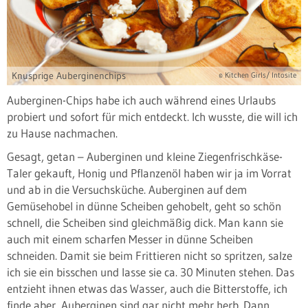
Knusprige Auberginenchips
© Kitchen Girls/ Intosite
Auberginen-Chips habe ich auch während eines Urlaubs
probiert und sofort für mich entdeckt. Ich wusste, die will ich
zu Hause nachmachen.
Gesagt, getan – Auberginen und kleine Ziegenfrischkäse-
Taler gekauft, Honig und Pflanzenöl haben wir ja im Vorrat
und ab in die Versuchsküche. Auberginen auf dem
Gemüsehobel in dünne Scheiben gehobelt, geht so schön
schnell, die Scheiben sind gleichmäßig dick. Man kann sie
auch mit einem scharfen Messer in dünne Scheiben
schneiden. Damit sie beim Frittieren nicht so spritzen, salze
ich sie ein bisschen und lasse sie ca. 30 Minuten stehen. Das
entzieht ihnen etwas das Wasser, auch die Bitterstoffe, ich
finde aber, Auberginen sind gar nicht mehr herb. Dann