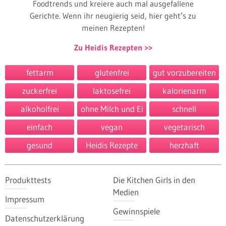
Foodtrends und kreiere auch mal ausgefallene
Gerichte. Wenn ihr neugierig seid, hier geht’s zu
meinen Rezepten!
Zu Heidis Rezepten
fettarm
glutenfrei
gut vorzubereiten
zuckerfrei
laktosefrei
kalorienarm
alkoholfrei
ohne Milch und Ei
schnell
einfach
vegan
vegetarisch
gesund
Heidis Rezepte
herzhaft
Produkttests
Die Kitchen Girls in den
Medien
Impressum
Gewinnspiele
Datenschutzerklärung