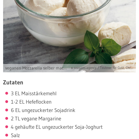
veganen Mozzarella selber machen
© seasons.agency / Teubner für GuU, Christian
Zutaten
3 EL Maisstärkemehl
1-2 EL Hefeflocken
6 EL ungezuckerter Sojadrink
2 TL vegane Margarine
4 gehäufte EL ungezuckerter Soja-Joghurt
Salz