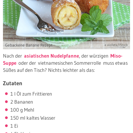
Gebackene Banane Rezept
© violleta/iStock
Nach der
asiatischen Nudelpfanne
, der würzigen
Miso-
Suppe
oder der vietnamesischen Sommerrolle muss etwas
Süßes auf den Tisch? Nichts leichter als das:
Zutaten
1 l Öl zum Frittieren
2 Bananen
100 g Mehl
150 ml kaltes Wasser
1 Ei