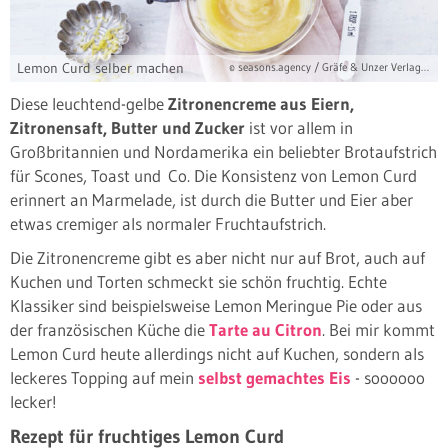
Lemon Curd selber machen
© seasons.agency / Gräfe & Unzer Verlag / Schütz, Anke
Diese leuchtend-gelbe
Zitronencreme aus Eiern,
Zitronensaft, Butter und Zucker
ist vor allem in
Großbritannien und Nordamerika ein beliebter Brotaufstrich
für Scones, Toast und Co. Die Konsistenz von Lemon Curd
erinnert an Marmelade, ist durch die Butter und Eier aber
etwas cremiger als normaler Fruchtaufstrich.
Die Zitronencreme gibt es aber nicht nur auf Brot, auch auf
Kuchen und Torten schmeckt sie schön fruchtig. Echte
Klassiker sind beispielsweise Lemon Meringue Pie oder aus
der französischen Küche die
Tarte au Citron
. Bei mir kommt
Lemon Curd heute allerdings nicht auf Kuchen, sondern als
leckeres Topping auf mein
selbst gemachtes Eis
- soooooo
lecker!
Rezept für fruchtiges Lemon Curd