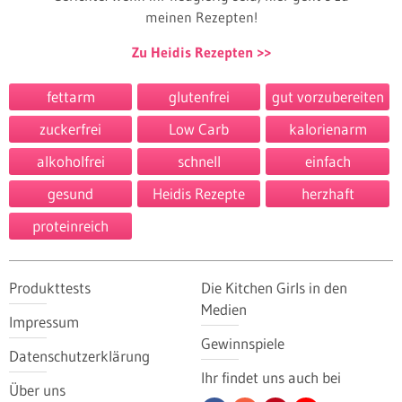
meinen Rezepten!
Zu Heidis Rezepten
fettarm
glutenfrei
gut vorzubereiten
zuckerfrei
Low Carb
kalorienarm
alkoholfrei
schnell
einfach
gesund
Heidis Rezepte
herzhaft
proteinreich
Produkttests
Die Kitchen Girls in den
Medien
Impressum
Gewinnspiele
Datenschutzerklärung
Ihr findet uns auch bei
Über uns