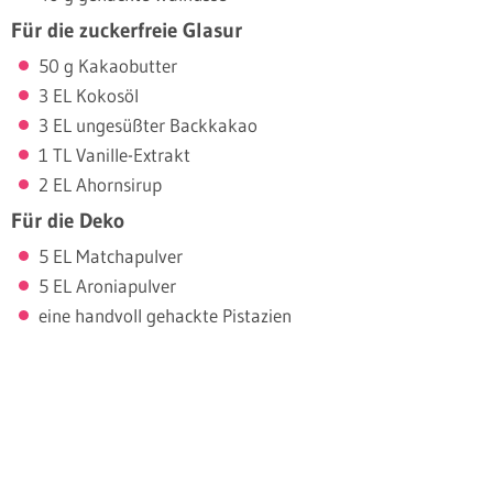
Für die zuckerfreie Glasur
50 g Kakaobutter
3 EL Kokosöl
3 EL ungesüßter Backkakao
1 TL Vanille-Extrakt
2 EL Ahornsirup
Für die Deko
5 EL Matchapulver
5 EL Aroniapulver
eine handvoll gehackte Pistazien