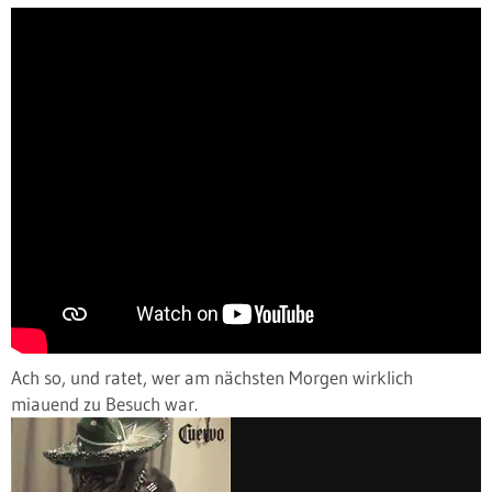
Ach so, und ratet, wer am nächsten Morgen wirklich
miauend zu Besuch war.