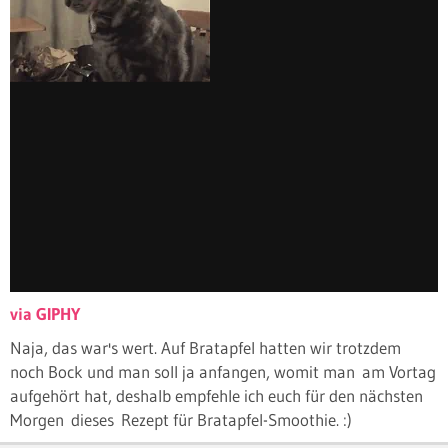
via GIPHY
Naja, das war's wert. Auf Bratapfel hatten wir trotzdem
noch Bock und man soll ja anfangen, womit man am Vortag
aufgehört hat, deshalb empfehle ich euch für den nächsten
Morgen dieses Rezept für Bratapfel-Smoothie. :)