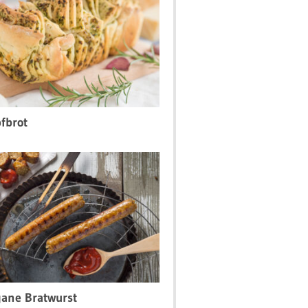
fbrot
ane Bratwurst