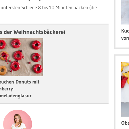
 untersten Schiene 8 bis 10 Minuten backen (die
Kuc
s der Weihnachtsbäckerei
vom
kuchen-Donuts mit
nberry-
meladenglasur
Obs