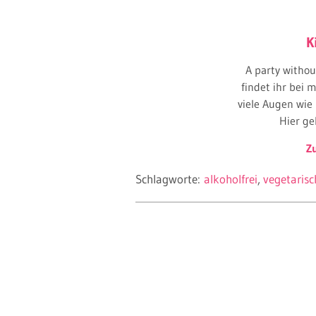
K
A party withou
findet ihr bei
viele Augen wie
Hier ge
Z
Schlagworte:
alkoholfrei
vegetarisc