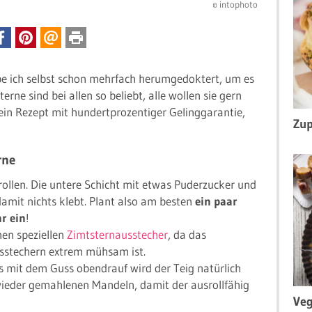
© intophoto
e ich selbst schon mehrfach herumgedoktert, um es
rne sind bei allen so beliebt, alle wollen sie gern
in Rezept mit hundertprozentiger Gelinggarantie,
Zup
rne
rollen. Die untere Schicht mit etwas Puderzucker und
mit nichts klebt. Plant also am besten
ein paar
r ein
!
nen speziellen
Zimtsternausstecher
, da das
sstechern extrem mühsam ist.
mit dem Guss obendrauf wird der Teig natürlich
ieder gemahlenen Mandeln, damit der ausrollfähig
Veg