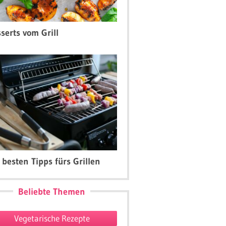
serts vom Grill
 besten Tipps fürs Grillen
Beliebte Themen
Vegetarische Rezepte